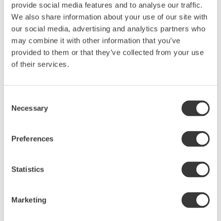
provide social media features and to analyse our traffic.
ger lite extra glöd. Servera på vår vackra tallrik
Amuse Bouche och njut.
We also share information about your use of our site with
our social media, advertising and analytics partners who
may combine it with other information that you’ve
provided to them or that they’ve collected from your use
of their services.
Consent
Necessary
Selection
Preferences
Statistics
Marketing