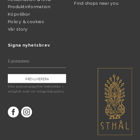
Find shops near you
Produktinformation
Köpvillkor
Policy & cookies
Vår story
Signa nyhetsbrev
PRENUMERERA
Dina personuppgifter behandlas i
enlighet med vår
integritetspolicy
.