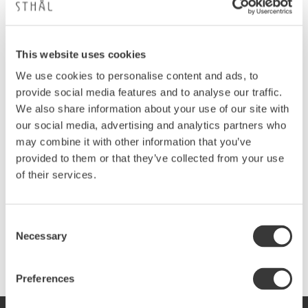
orderbekräftelsen med ditt ordernummer skickas
till den adress du anger.
Du kontrollerar din order, väljer hur du vill betala,
This website uses cookies
godkänner våra köpvillkor och går vidare genom
att klicka på "Slutför köp".
We use cookies to personalise content and ads, to
provide social media features and to analyse our traffic.
Din order skickas till oss samtidigt som du får en
We also share information about your use of our site with
bekräftelse med e-post.
our social media, advertising and analytics partners who
Kontakta oss om du ej mottagit din
may combine it with other information that you’ve
orderbekräftelse inom 1 dygn.
provided to them or that they’ve collected from your use
of their services.
Dina varor levereras inom 2-5 arbetsdagar.
Vid frågor är du varmt välkommen att kontakta
oss.
Consent
Necessary
Selection
Vi hoppas du blir nöjd med din beställning!
Preferences