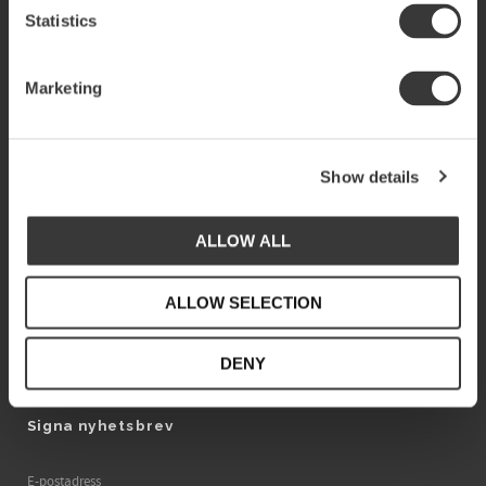
Statistics
SVERIGE
SVENSKA
SEK
Marketing
E-handel service
For Businesses
Show details
Kundservice
Business contacts
Inspo reportage
ALLOW ALL
Vanliga frågor
Shops
Reklamation & retur
Find shops near you
Produktinformation
ALLOW SELECTION
Köpvillkor
Policy & cookies
DENY
Vår story
Signa nyhetsbrev