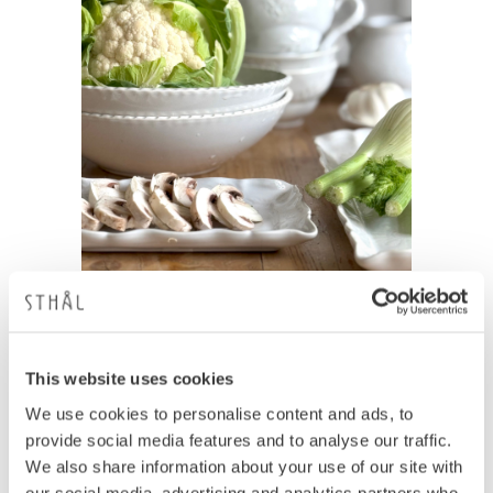
EN LJUS IDÉ
Det här är en helt vegetarisk rätt som även
This website uses cookies
funkar bra tillsammans med bit kött. Vi brukar
börja med bönkrämen – det vill säga kör en
We use cookies to personalise content and ads, to
burk cannellinibönor i mixern med en
provide social media features and to analyse our traffic.
vitlöksklyfta.
We also share information about your use of our site with
our social media, advertising and analytics partners who