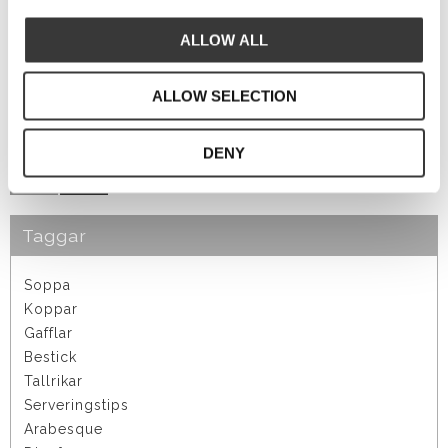
länge i värme. Ugnsbakade tomater på rostat
eller stekt bröd med pesto och basilikablad är
ALLOW ALL
en riktigt bra början på festen.
ALLOW SELECTION
DENY
1–
4
av
7
Taggar
Soppa
Koppar
Gafflar
Bestick
Tallrikar
Serveringstips
Arabesque