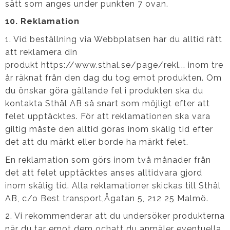
sätt som anges under punkten 7 ovan.
10. Reklamation
1. Vid beställning via Webbplatsen har du alltid rätt
att reklamera din
produkt https://www.sthal.se/page/rekl... inom tre
år räknat från den dag du tog emot produkten. Om
du önskar göra gällande fel i produkten ska du
kontakta Sthål AB så snart som möjligt efter att
felet upptäcktes. För att reklamationen ska vara
giltig måste den alltid göras inom skälig tid efter
det att du märkt eller borde ha märkt felet.
En reklamation som görs inom två månader från
det att felet upptäcktes anses alltidvara gjord
inom skälig tid. Alla reklamationer skickas till Sthål
AB, c/o Best transport,Ågatan 5, 212 25 Malmö.
2. Vi rekommenderar att du undersöker produkterna
när du tar emot dem ochatt du anmäler eventuella