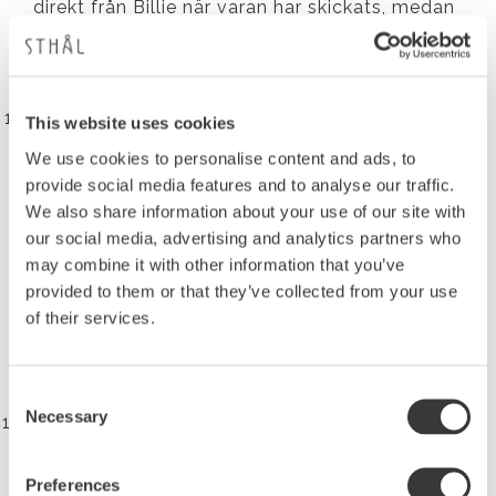
direkt från Billie när varan har skickats, medan
företagskunden betalar Billie enligt deras villkor.
Billie är endast avsett för företagsinköp, inte för
konsumenter.
Banköverföringar
This website uses cookies
I vissa fall kan du betala via banköverföring. När
We use cookies to personalise content and ads, to
du väljer denna metod får du
provide social media features and to analyse our traffic.
betalningsuppgifter (till exempel ett virtuellt
We also share information about your use of our site with
bankkontonummer) som du ska skicka din
our social media, advertising and analytics partners who
betalning till. Pengarna överförs från din bank till
may combine it with other information that you’ve
ett konto som hanteras via Stripe. Stripe
provided to them or that they’ve collected from your use
matchar automatiskt din betalning med din
of their services.
beställning utan att avslöja dina faktiska
bankuppgifter. Din beställning behandlas när den
Consent
har mottagits och stämts av med betalningen.
Necessary
Selection
Säkra betalningar
Alla betalningar som görs via Kustom Checkout
är fullständigt krypterade och uppfyller
Preferences