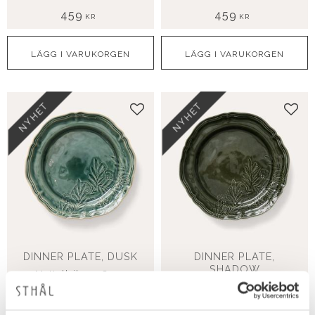
459
459
KR
KR
NYHET
NYHET
Lägg till i favoriter
Lägg
DINNER PLATE, DUSK
DINNER PLATE,
SHADOW
Mattallrikar, 28 cm
Mattallrik, 28 cm
459
459
KR
KR