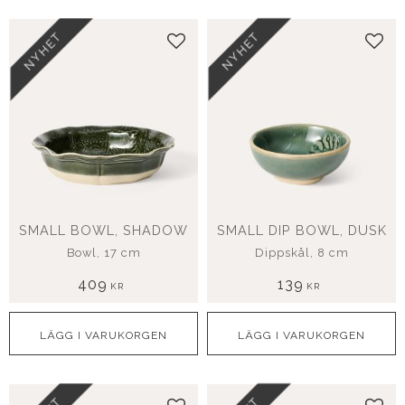
NYHET
NYHET
Lägg till i favoriter
Lägg
SMALL BOWL, SHADOW
SMALL DIP BOWL, DUSK
Bowl, 17 cm
Dippskål, 8 cm
409
139
KR
KR