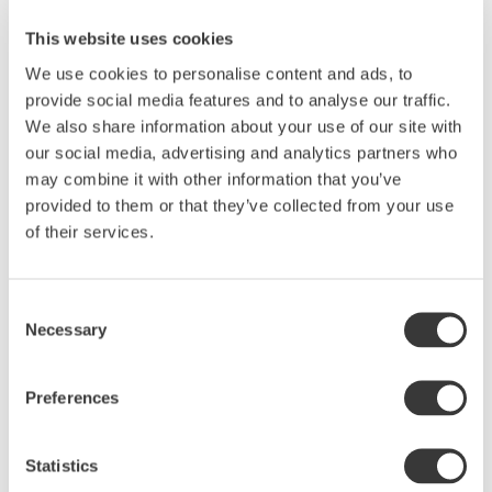
This website uses cookies
We use cookies to personalise content and ads, to
provide social media features and to analyse our traffic.
We also share information about your use of our site with
NYHET
NYHET
our social media, advertising and analytics partners who
Lägg till i favoriter
Lägg
may combine it with other information that you’ve
provided to them or that they’ve collected from your use
of their services.
Consent
Necessary
Selection
LARGE BOWL, DUSK
LARGE GRATIN,
SHADOW
Preferences
Skål, 35 cm
Gratängform 35,5 X 23,5
cm
Statistics
1 649
1 119
KR
KR