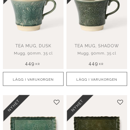
TEA MUG, DUSK
TEA MUG, SHADOW
Mugg, 90mm, 35 cl
Mugg, 90mm, 35 cl
449
449
KR
KR
NYHET
NYHET
Lägg till i favoriter
Lägg