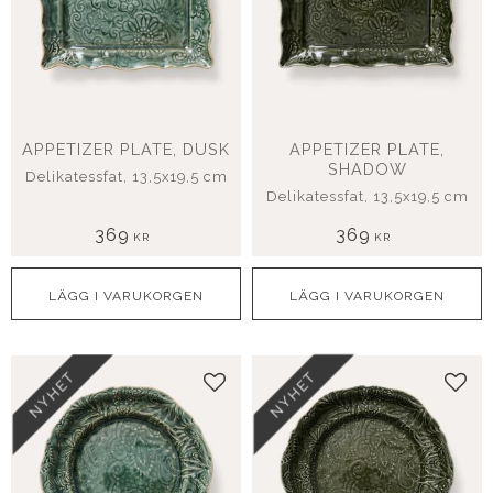
APPETIZER PLATE, DUSK
APPETIZER PLATE,
SHADOW
Delikatessfat, 13,5x19,5 cm
Delikatessfat, 13,5x19,5 cm
369
369
KR
KR
NYHET
NYHET
Lägg till i favoriter
Lägg