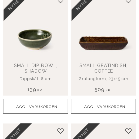
NYHET
NYHET
Lägg till i favoriter
Lägg
SMALL DIP BOWL,
SMALL GRATINDISH,
SHADOW
COFFEE
Dippskål, 8 cm
Gratängform, 23x15 cm
139
509
KR
KR
NYHET
NYHET
Lägg till i favoriter
Lägg