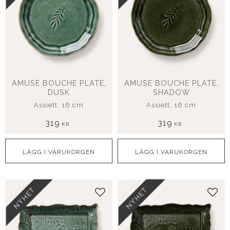
AMUSE BOUCHE PLATE,
AMUSE BOUCHE PLATE,
DUSK
SHADOW
Assiett, 16 cm
Assiett, 16 cm
319
319
KR
KR
NYHET
NYHET
Lägg till i favoriter
Lägg