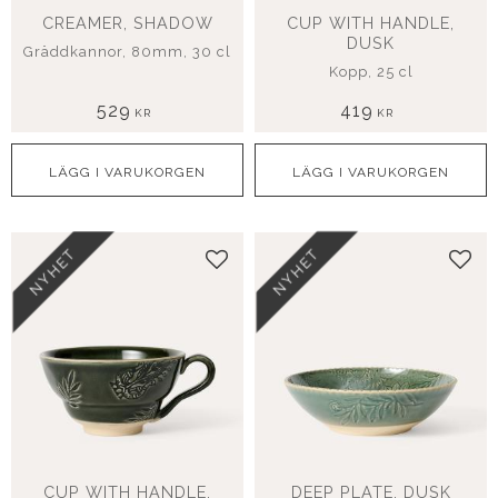
CREAMER, SHADOW
CUP WITH HANDLE,
DUSK
Gräddkannor, 80mm, 30 cl
Kopp, 25 cl
529
419
KR
KR
NYHET
NYHET
Lägg till i favoriter
Lägg
CUP WITH HANDLE,
DEEP PLATE, DUSK