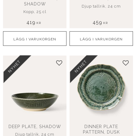
SHADOW
Djup tallrik, 24 cm
Kopp, 25 cl
419
459
KR
KR
NYHET
NYHET
Lägg till i favoriter
Lägg
DEEP PLATE, SHADOW
DINNER PLATE
PATTERN, DUSK
Djup tallrik, 24 cm