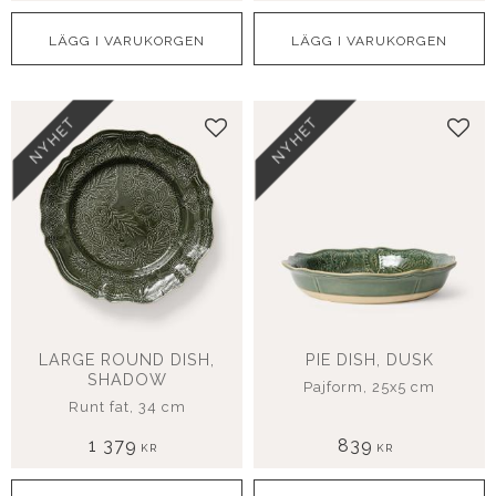
NYHET
NYHET
Lägg till i favoriter
Lägg
LARGE ROUND DISH,
PIE DISH, DUSK
SHADOW
Pajform, 25x5 cm
Runt fat, 34 cm
1 379
839
KR
KR