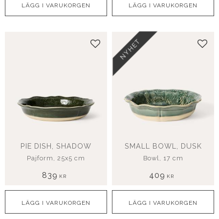
NYHET
Lägg till i favoriter
Lägg
PIE DISH, SHADOW
SMALL BOWL, DUSK
Pajform, 25x5 cm
Bowl, 17 cm
839
409
KR
KR