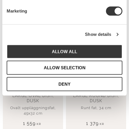
Marketing
NYHET
NYHET
Show details
Lägg till i favoriter
Lägg
ALLOW ALL
ALLOW SELECTION
DENY
LARGE OVAL DISH,
LARGE ROUND DISH,
DUSK
DUSK
Ovalt uppläggningsfat,
Runt fat, 34 cm
49x32 cm
1 559
1 379
KR
KR