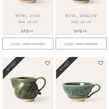
BOWL, DUSK
BOWL, SHADOW
Skål, 26 cm
Skål, 26 cm
929
929
KR
KR
NYHET
NYHET
Lägg till i favoriter
Lägg