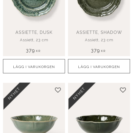
ASSIETTE, DUSK
ASSIETTE, SHADOW
Assiett, 23 cm
Assiett, 23 cm
379
379
KR
KR
NYHET
NYHET
Lägg till i favoriter
Lägg