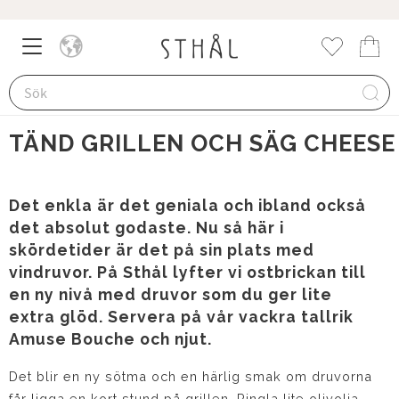
18 september 2023
Meny
Kund
Favorite
TÄND GRILLEN OCH SÄG CHEESE
Det enkla är det geniala och ibland också
det absolut godaste. Nu så här i
skördetider är det på sin plats med
vindruvor. På Sthål lyfter vi ostbrickan till
en ny nivå med druvor som du ger lite
extra glöd. Servera på vår vackra tallrik
Amuse Bouche och njut.
Det blir en ny sötma och en härlig smak om druvorna
får ligga en kort stund på grillen. Ringla lite olivolja