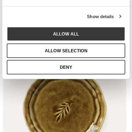
Runt fat, 34 cm
1 379
Show details
KR
ALLOW ALL
ALLOW SELECTION
Lägg t
DENY