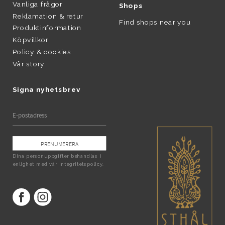
Vanliga frågor
Shops
Reklamation & retur
Find shops near you
Produktinformation
Köpvillkor
Policy & cookies
Vår story
Signa nyhetsbrev
PRENUMERERA
Dina personuppgifter behandlas i
enlighet med vår
integritetspolicy
.