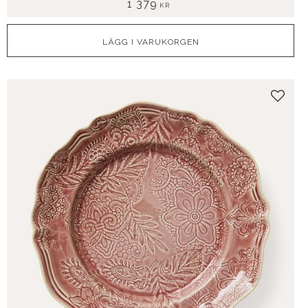
1 379
KR
Lägg t