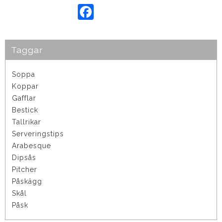
F
a
c
e
b
o
Taggar
o
k
Soppa
Koppar
Gafflar
Bestick
Tallrikar
Serveringstips
Arabesque
Dipsås
Pitcher
Påskägg
Skål
Påsk