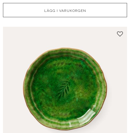
Lägg t