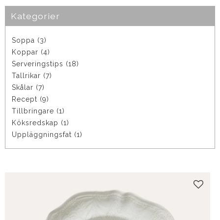
Kategorier
Soppa (3)
Koppar (4)
Serveringstips (18)
Tallrikar (7)
Skålar (7)
Recept (9)
Tillbringare (1)
Köksredskap (1)
Uppläggningsfat (1)
Lägg t