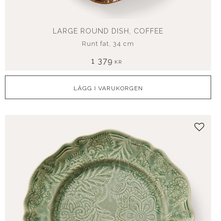
LARGE ROUND DISH, COFFEE
Runt fat, 34 cm
1 379
KR
Lägg t