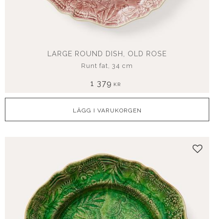
LARGE ROUND DISH, OLD ROSE
Runt fat, 34 cm
1 379
KR
Lägg t