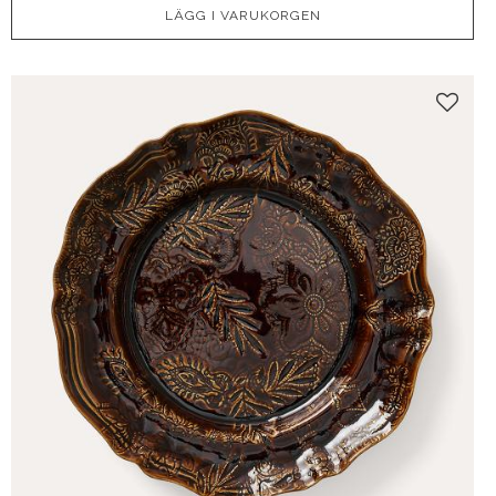
Lägg t