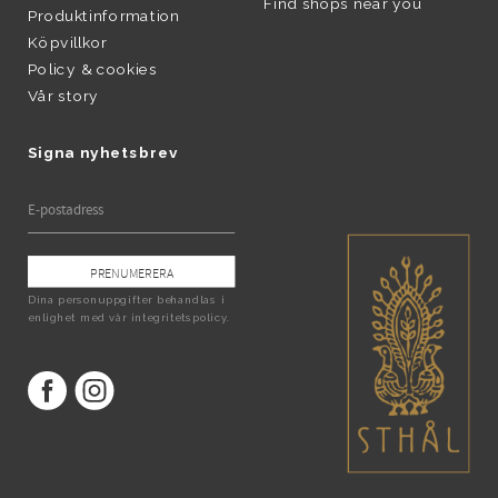
Find shops near you
Produktinformation
Köpvillkor
Policy & cookies
Vår story
Signa nyhetsbrev
PRENUMERERA
Dina personuppgifter behandlas i
enlighet med vår
integritetspolicy
.