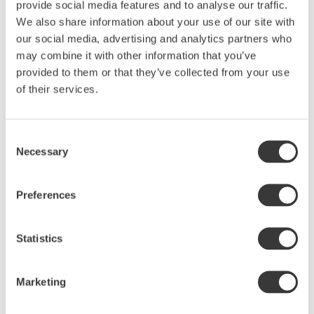
provide social media features and to analyse our traffic.
Bestick
We also share information about your use of our site with
Tallrikar
our social media, advertising and analytics partners who
Serveringstips
may combine it with other information that you’ve
Arabesque
provided to them or that they’ve collected from your use
Dipsås
of their services.
Pitcher
Påskägg
Skål
Consent
Påsk
Necessary
Selection
Kategorier
Preferences
Soppa (3)
Statistics
Koppar (4)
Serveringstips (18)
Tallrikar (7)
Marketing
Skålar (7)
Recept (9)