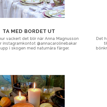
TA MED BORDET UT
 hur vackert det blir när Anna Magnusson
Det h
r instagramkontot @annacarolinebakar
t
 upp i skogen med naturnära färger.
bönkr