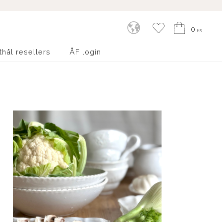
Kundvagn
Favoriter
0
KR
thål resellers
ÅF login