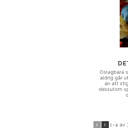
DE
Oslagbara 
aldrig går 
än att sti
dessutom spr
1–
4
av