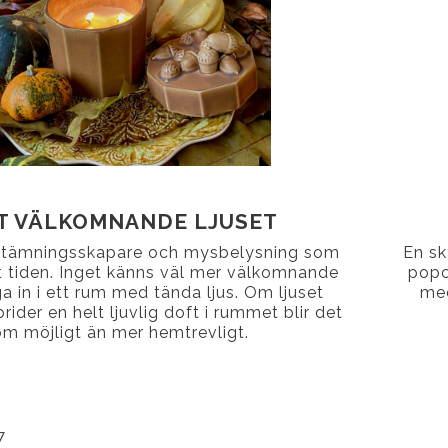
T VÄLKOMNANDE LJUSET
stämningsskapare och mysbelysning som
En sk
ut tiden. Inget känns väl mer välkomnande
popco
ga in i ett rum med tända ljus. Om ljuset
med
ider en helt ljuvlig doft i rummet blir det
om möjligt än mer hemtrevligt.
7