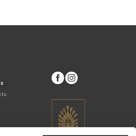
es
cts