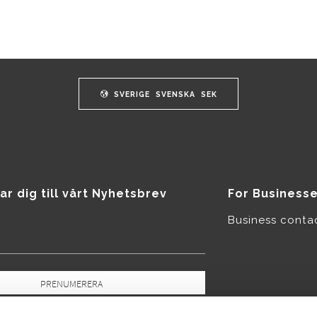
SVERIGE
SVENSKA
SEK
ar dig till vårt Nyhetsbrev
For Business
Business conta
PRENUMERERA
pgifter behandlas i enlighet med vår
icy
.