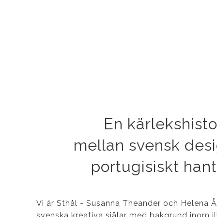
En kärlekshisto
mellan svensk des
portugisiskt han
Vi är Sthål - Susanna Theander och Helena 
svenska kreativa själar med bakgrund inom ill