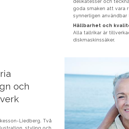
delikatesser och teckna
goda smaken att vara r
synnerligen användbar lit
Hållbarhet och kvalit
Alla tallrikar är tillve
diskmaskinssäker.
ria
ign och
tverk
Åkesson-Liedberg.
Två
ustration, styling och