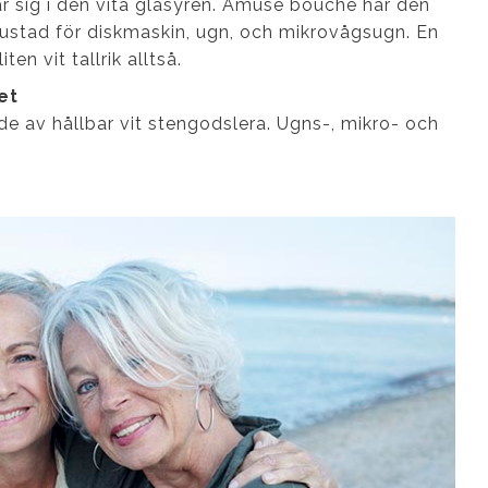
r sig i den vita glasyren. Amuse bouche har den
ustad för diskmaskin, ugn, och mikrovågsugn. En
en vit tallrik alltså.
et
rkade av hållbar vit stengodslera. Ugns-, mikro- och