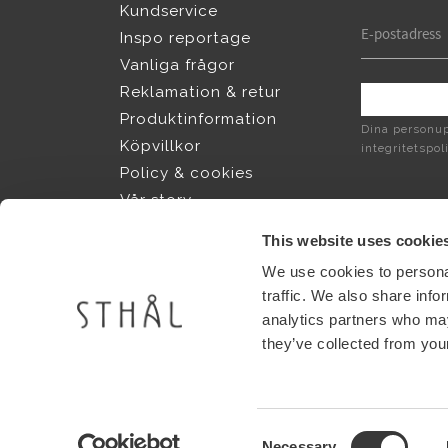
Kundservice
Inspo reportage
Vanliga frågor
Reklamation & retur
Produktinformation
Dina personup
Köpvillkor
integritetspol
Policy & cookies
Vår story
Jobba hos Sthål
This website uses cookie
We use cookies to personal
Shops
traffic. We also share info
analytics partners who may
Find shops near you
they’ve collected from your
Consent
Necessary