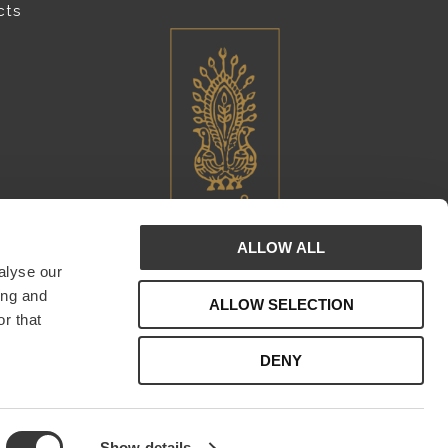
cts
ALLOW ALL
alyse our
ing and
ALLOW SELECTION
r that
DENY
Show details