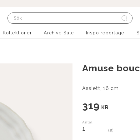
Kollektioner
Archive Sale
Inspo reportage
S
Amuse bouch
Assiett, 16 cm
319
KR
Antal
st