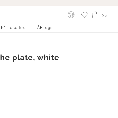
Kundvagn
Favoriter
0
KR
thål resellers
ÅF login
e plate, white