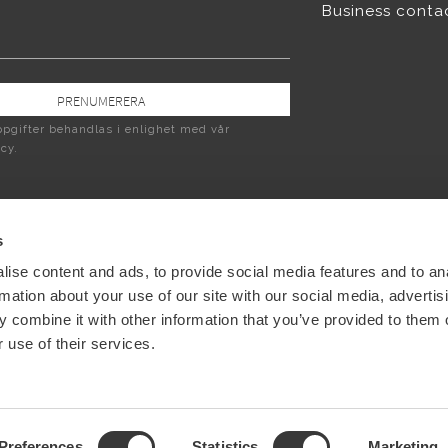
Business conta
PRENUMERERA
pgifter behandlas i enlighet med vår
icy
.
s
ise content and ads, to provide social media features and to an
rmation about your use of our site with our social media, advertis
 combine it with other information that you’ve provided to them o
 use of their services.
Preferences
Statistics
Marketing