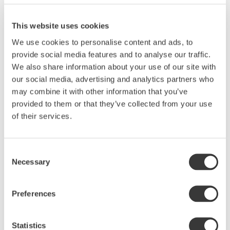
This website uses cookies
We use cookies to personalise content and ads, to
provide social media features and to analyse our traffic.
Produktbeskrivning
We also share information about your use of our site with
Välkommen till bords. Den här fantastiska runda
our social media, advertising and analytics partners who
rosa fatet är alltid välkommet. En glasyr som blir
may combine it with other information that you’ve
kärlek vid första ögonkastet. Den gifter sig bra
provided to them or that they’ve collected from your use
med såväl middagsmat som desserter. Den vackra
of their services.
gammelrosa färgen lockar fram det bästa i både
värdfolket och gästerna. Glasyren ger liv åt
keramiken med vackra färgvariationer. Inget fat är
Consent
det andra likt, men alla väcker samma härliga aptit.
Necessary
Selection
Fatet är en del av Sthåls keramikserie Arabesque
och passar därför med resten av det smakfulla
Preferences
sortimentet.
Hållbarhet och kvalitet
Statistics
Alla runda uppläggningsfat är tillverkade av hållbar