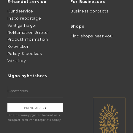
E-handel service
For Businesses
Kundservice
Business contacts
Inspo reportage
Vanliga frågor
Shops
Reklamation & retur
Find shops near you
Produktinformation
Köpvillkor
Policy & cookies
Vår story
Signa nyhetsbrev
PRENUMERERA
Dina personuppgifter behandlas i
enlighet med vår
integritetspolicy
.