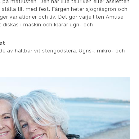
på matlusten. Den här lilla tallriken eller assietten
t ställa till med fest. Färgen heter sjögräsgrön och
ger variationer och liv. Det gör varje liten Amuse
t diskas i maskin och klarar ugn- och
tet
rkade av hållbar vit stengodslera. Ugns-, mikro- och