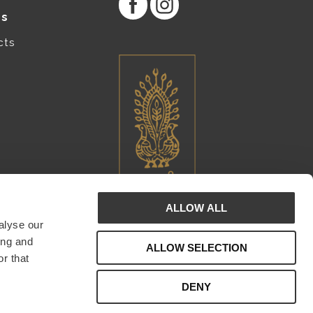
es
cts
ALLOW ALL
alyse our
ing and
ALLOW SELECTION
r that
DENY