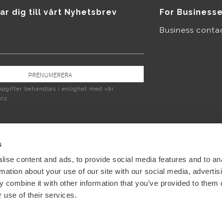
ar dig till vårt Nyhetsbrev
For Business
Business conta
PRENUMERERA
pgifter behandlas i enlighet med vår
icy
.
s
ise content and ads, to provide social media features and to an
rmation about your use of our site with our social media, advertis
 combine it with other information that you’ve provided to them o
 use of their services.