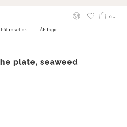
Kundvagn
Favoriter
0
KR
thål resellers
ÅF login
he plate, seaweed