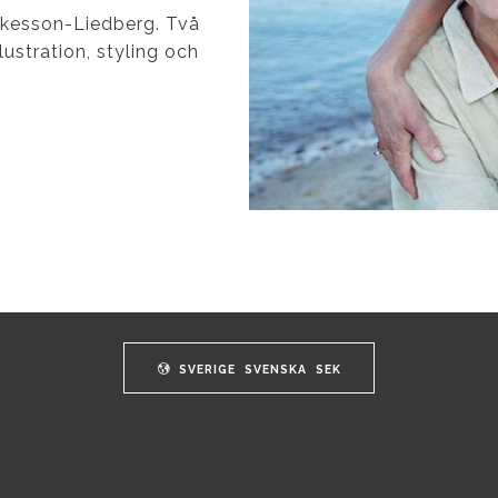
Åkesson-Liedberg.
Två
ustration, styling och
SVERIGE
SVENSKA
SEK