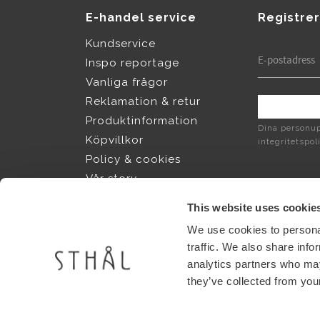
E-handel service
Registrer
Kundservice
Inspo reportage
Vanliga frågor
Reklamation & retur
Produktinformation
Dina personup
Köpvillkor
integritetspol
Policy & cookies
Vår story
Jobba hos Sthål
This website uses cookie
We use cookies to personal
Shops
traffic. We also share info
analytics partners who may
Find shops near you
they’ve collected from your