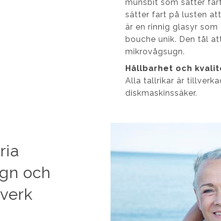
munsbit som sätter fart 
sätter fart på lusten at
är en rinnig glasyr som 
bouche unik. Den tål at
mikrovågsugn.
Hållbarhet och kvali
Alla tallrikar är tillve
diskmaskinssäker.
ria
ign och
tverk