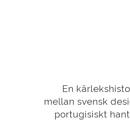
En kärlekshisto
mellan svensk des
portugisiskt han