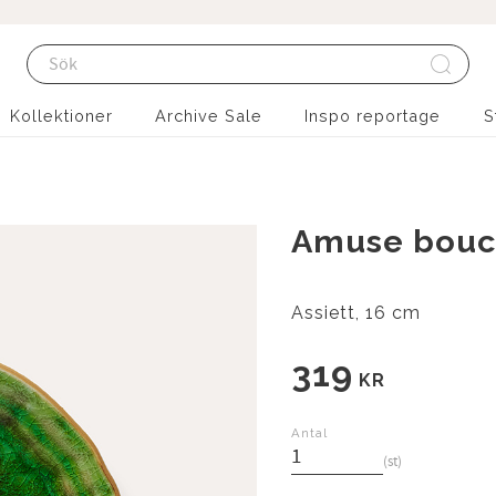
Kollektioner
Archive Sale
Inspo reportage
S
Amuse bouc
Assiett, 16 cm
319
KR
Antal
st