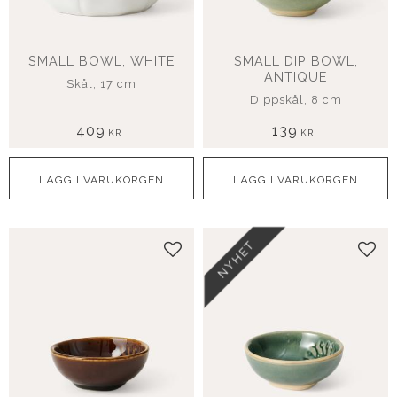
SMALL BOWL, WHITE
SMALL DIP BOWL,
ANTIQUE
Skål, 17 cm
Dippskål, 8 cm
409
139
KR
KR
NYHET
Lägg till i favoriter
Lägg