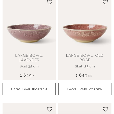
Lägg till i favoriter
Lägg
LARGE BOWL,
LARGE BOWL, OLD
LAVENDER
ROSE
Skål 35 cm
Skål, 35 cm
1 649
1 649
KR
KR
Lägg till i favoriter
Lägg