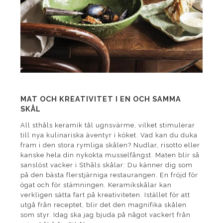
MAT OCH KREATIVITET I EN OCH SAMMA
SKÅL
All sthåls keramik tål ugnsvärme, vilket stimulerar
till nya kulinariska äventyr i köket. Vad kan du duka
fram i den stora rymliga skålen? Nudlar, risotto eller
kanske hela din nykokta musselfångst. Maten blir så
sanslöst vacker i Sthåls skålar: Du känner dig som
på den bästa flerstjärniga restaurangen. En fröjd för
ögat och för stämningen. Keramikskålar kan
verkligen sätta fart på kreativiteten. Istället för att
utgå från receptet, blir det den magnifika skålen
som styr. Idag ska jag bjuda på något vackert från