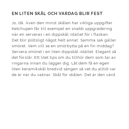
EN LITEN SKÅL OCH VARDAG BLIR FEST
Jo, då. Även den minst skålen har viktiga uppgifter.
Ketchupen får till exempel en snabb uppgradering
när en serveras i en dippskål istället för i flaskan.
Det blir plötsligt något helt annat. Samma sak gäller
smöret. Vem vill se en smörbytta på en fin middag?
Servera smöret i en liten dippskål istället. Elegant så
det förslår. Ett litet tips om du tillhör dem som tar av
ringarna innan du lägger dig. Låt dem få en egen
liten keramikskål bredvid sängen så vet du alltid var
de är när du vaknar. Skål för skålen. Det är den värd.