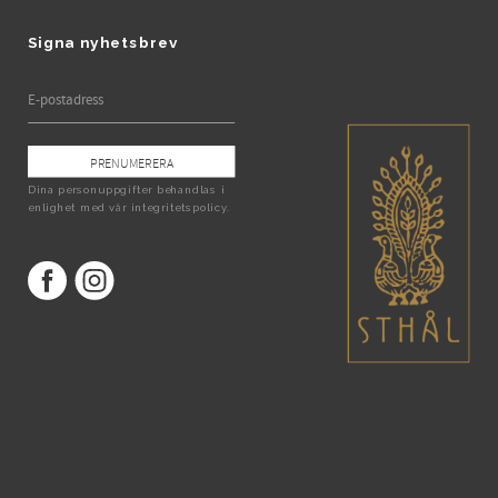
Signa nyhetsbrev
PRENUMERERA
Dina personuppgifter behandlas i
enlighet med vår
integritetspolicy
.