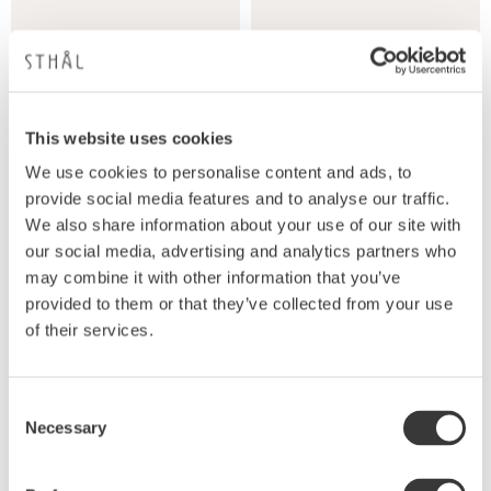
This website uses cookies
We use cookies to personalise content and ads, to
provide social media features and to analyse our traffic.
LARGE BOWL,
LARGE BOWL, SEAWEED
We also share information about your use of our site with
PINEAPPLE
Skål, 35 cm
our social media, advertising and analytics partners who
Skål, 35 cm
may combine it with other information that you’ve
1 649
1 649
KR
KR
provided to them or that they’ve collected from your use
of their services.
Consent
Necessary
Selection
Lägg till i favoriter
Lägg