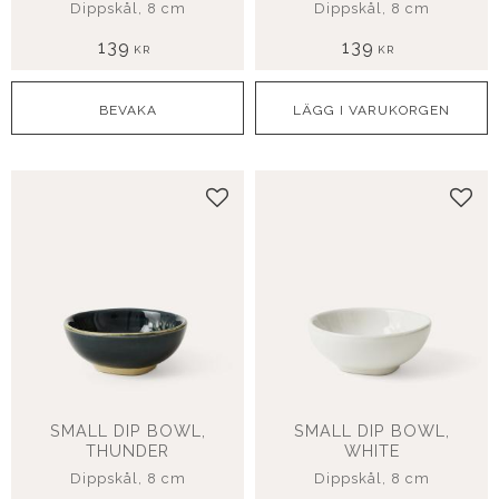
Dippskål, 8 cm
Dippskål, 8 cm
139
139
KR
KR
Lägg till i favoriter
Lägg
SMALL DIP BOWL,
SMALL DIP BOWL,
THUNDER
WHITE
Dippskål, 8 cm
Dippskål, 8 cm