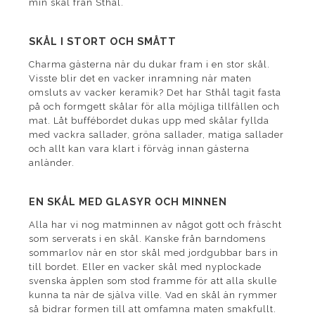
min skål från Sthål.
SKÅL I STORT OCH SMÅTT
Charma gästerna när du dukar fram i en stor skål.
Visste blir det en vacker inramning när maten
omsluts av vacker keramik? Det har Sthål tagit fasta
på och formgett skålar för alla möjliga tillfällen och
mat. Låt buffébordet dukas upp med skålar fyllda
med vackra sallader, gröna sallader, matiga sallader
och allt kan vara klart i förväg innan gästerna
anländer.
EN SKÅL MED GLASYR OCH MINNEN
Alla har vi nog matminnen av något gott och fräscht
som serverats i en skål. Kanske från barndomens
sommarlov när en stor skål med jordgubbar bars in
till bordet. Eller en vacker skål med nyplockade
svenska äpplen som stod framme för att alla skulle
kunna ta när de själva ville. Vad en skål än rymmer
så bidrar formen till att omfamna maten smakfullt.