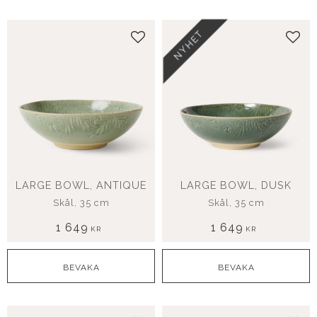
NYHET
Lägg till i favoriter
Lägg
LARGE BOWL, ANTIQUE
LARGE BOWL, DUSK
Skål, 35 cm
Skål, 35 cm
1 649
1 649
KR
KR