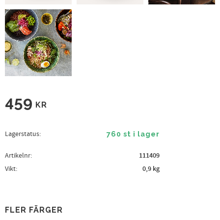
459
KR
Lagerstatus
760 st i lager
Artikelnr
111409
Vikt
0,9 kg
FLER FÄRGER