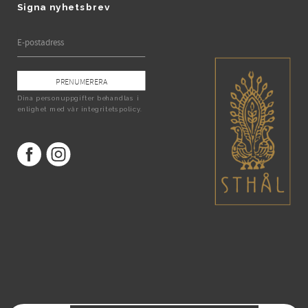
Signa nyhetsbrev
PRENUMERERA
Dina personuppgifter behandlas i
enlighet med vår
integritetspolicy
.