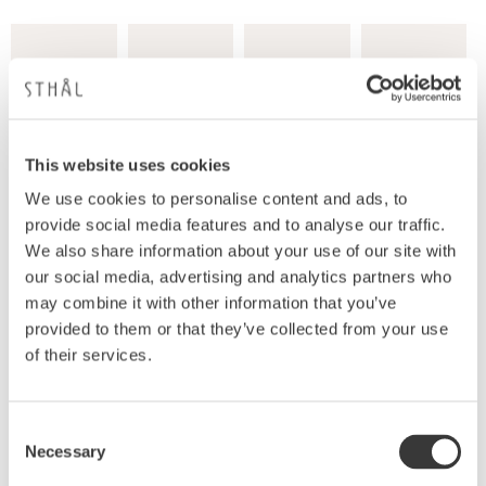
This website uses cookies
We use cookies to personalise content and ads, to
provide social media features and to analyse our traffic.
We also share information about your use of our site with
our social media, advertising and analytics partners who
may combine it with other information that you’ve
provided to them or that they’ve collected from your use
of their services.
Produktbeskrivning
En djup grå grön tallrik som gör soppan eller
Consent
grytan till något alldeles extra. En härlig användbar
Necessary
Selection
storlek och form på tallriken inspirerar att laga nya