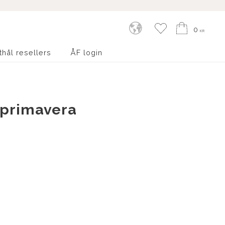
Kundvagn
Favoriter
0
KR
thål resellers
ÅF login
 primavera