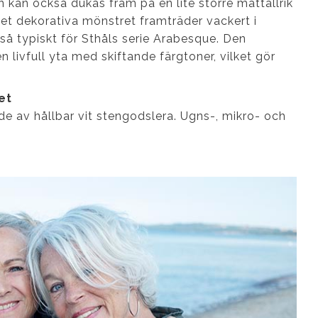
 kan också dukas fram på en lite större mattallrik
 Det dekorativa mönstret framträder vackert i
så typiskt för Sthåls serie Arabesque. Den
 livfull yta med skiftande färgtoner, vilket gör
et
rkade av hållbar vit stengodslera. Ugns-, mikro- och