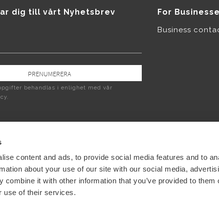
ar dig till vårt Nyhetsbrev
For Business
Business conta
PRENUMERERA
pgifter behandlas i enlighet med vår
icy
.
s
ise content and ads, to provide social media features and to an
rmation about your use of our site with our social media, advertis
 combine it with other information that you’ve provided to them o
 use of their services.