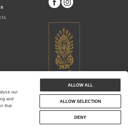
es
cts
ALLOW ALL
alyse our
ing and
ALLOW SELECTION
r that
DENY