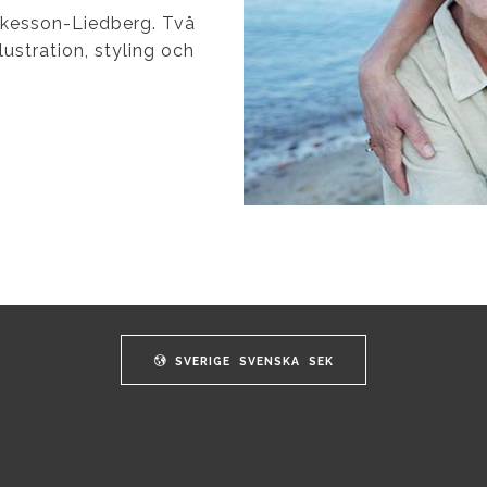
Åkesson-Liedberg.
Två
ustration, styling och
SVERIGE
SVENSKA
SEK