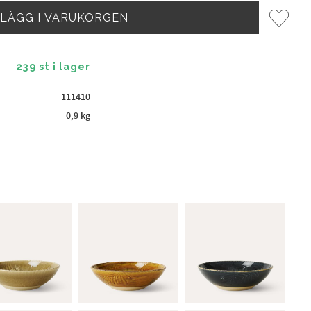
Lägg til
239 st i lager
111410
0,9 kg