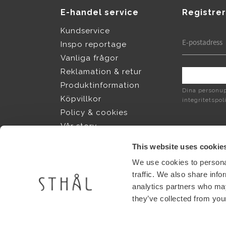
E-handel service
Registrer
Kundservice
Inspo reportage
Vanliga frågor
Reklamation & retur
Produktinformation
Dina personup
Köpvillkor
integritetspol
Policy & cookies
Vår story
Jobba hos Sthål
This website uses cookie
We use cookies to personal
Shops
traffic. We also share info
analytics partners who may
Find shops near you
they’ve collected from your