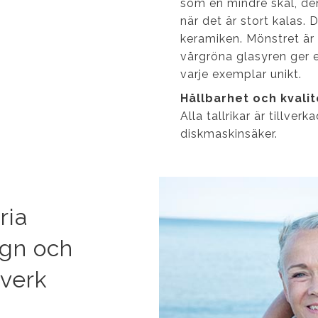
som en mindre skål, den
när det är stort kalas.
keramiken. Mönstret är 
vårgröna glasyren ger en
varje exemplar unikt.
Hållbarhet och kvalit
Alla tallrikar är tillve
diskmaskinsäker.
ria
ign och
tverk