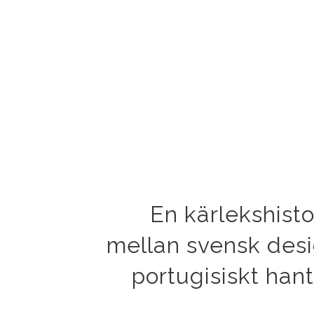
En kärlekshisto
mellan svensk des
portugisiskt han