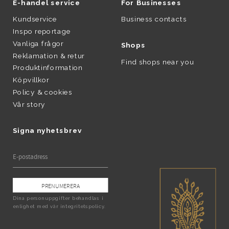
E-handel service
For Businesses
Kundservice
Business contacts
Inspo reportage
Vanliga frågor
Shops
Reklamation & retur
Find shops near you
Produktinformation
Köpvillkor
Policy & cookies
Vår story
Signa nyhetsbrev
PRENUMERERA
Dina personuppgifter behandlas i
enlighet med vår
integritetspolicy
.