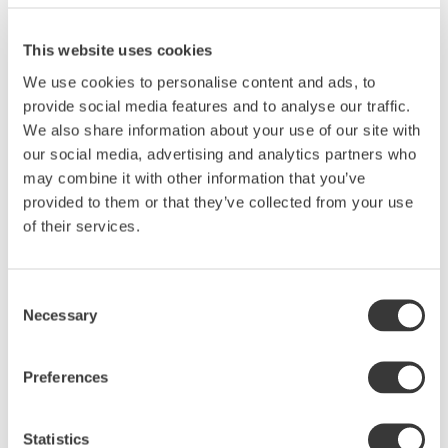
This website uses cookies
We use cookies to personalise content and ads, to
provide social media features and to analyse our traffic.
Produktbeskrivning
We also share information about your use of our site with
En lila skål för alla fester. Den här skålen har en
our social media, advertising and analytics partners who
ljuvlig i form, användbarstorlek och är vackert
may combine it with other information that you’ve
glaserad. Den kan dukas fram med vad som helst.
provided to them or that they’ve collected from your use
Skålen kan också användas som en gratängform
of their services.
om du vill det eftersom den är ugnssäker.Det
vackra mönstret som tecknar sig på in- och utsidan
visar att skålen är del av Sthåls kollektion
Consent
Arabesque. Skålen är bränd stengodslera som
Necessary
Selection
glaserats i en delikat lavendellila glasyr med
inspiration från blommornas värld. Den flödande
Preferences
glasyren skapar liv med vackra färgskiftningar.
Ingen skål är den andra exakt lik.
Statistics
Hållbarhet och kvalitet.