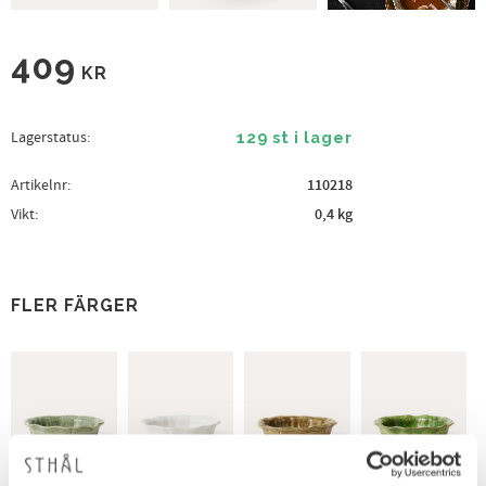
409
KR
Lagerstatus
129 st i lager
Artikelnr
110218
Vikt
0,4 kg
FLER FÄRGER