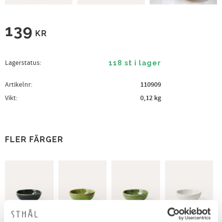
139
KR
Lagerstatus
118 st i lager
Artikelnr
110909
Vikt
0,12 kg
FLER FÄRGER