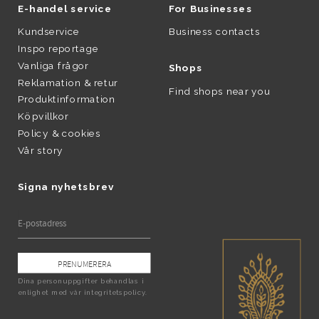
E-handel service
For Businesses
Kundservice
Business contacts
Inspo reportage
Vanliga frågor
Shops
Reklamation & retur
Find shops near you
Produktinformation
Köpvillkor
Policy & cookies
Vår story
Signa nyhetsbrev
PRENUMERERA
Dina personuppgifter behandlas i
enlighet med vår
integritetspolicy
.