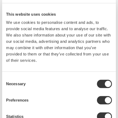
This website uses cookies
We use cookies to personalise content and ads, to
provide social media features and to analyse our traffic.
We also share information about your use of our site with
our social media, advertising and analytics partners who
may combine it with other information that you’ve
provided to them or that they’ve collected from your use
Produktbeskrivning
of their services.
Den lilla skålen med de stora möjligheterna. Den
här är liten men minst naggande go att hands. Den
passar allt möjligt. Flingsaltet, dippsåsen eller
Consent
Necessary
sojan. Antikgrön är en så kallad effektglasyr i
Selection
grön/grå ton. Den har små fina krackeleringar som
ger liv och variation åt keramiken. Den flödande
Preferences
glasyren ger en livfull yta med skiftande toner och
intensitet vilket gör varje exemplar unik.
Statistics