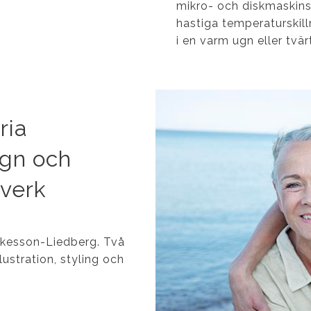
mikro- och diskmaskinsä
hastiga temperaturskilln
i en varm ugn eller tvä
ria
ign och
tverk
Åkesson-Liedberg.
Två
ustration, styling och