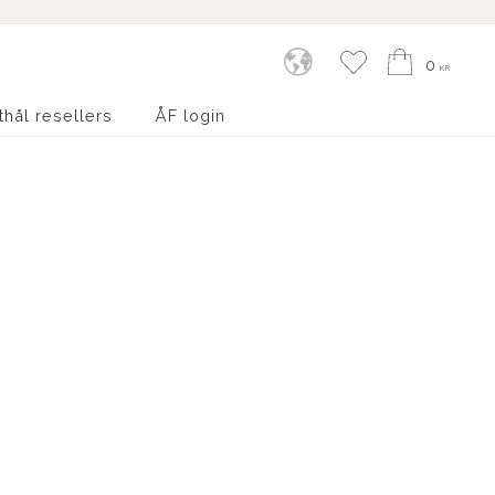
Kundvagn
Favoriter
0
KR
thål resellers
ÅF login