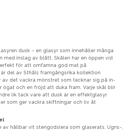
lasyren dusk – en glasyr som innehåller många
ön med inslag av blått. Skålen har en öppen vid
perfekt för att omfamna god mat på
är del av Sthåls framgångsrika kollektion
 av det vackra mönstret som tecknar sig på in-
r ögat och en fröjd att duka fram. Varje skål blir
ndre lik tack vare att dusk är en effektglasyr
r som ger vackra skiftningar och liv åt
el
de av hållbar vit stengodslera som glaserats. Ugns-,