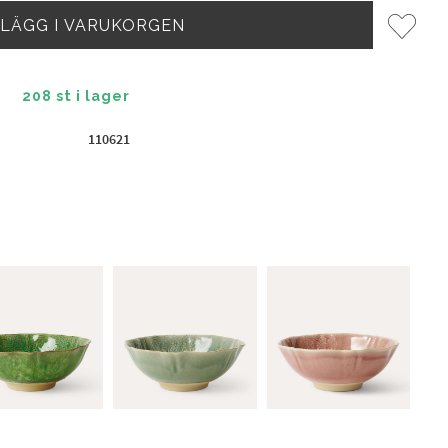
Lägg til
208 st i lager
110621