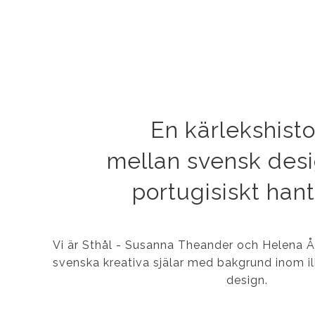
En kärlekshisto
mellan svensk des
portugisiskt han
Vi är Sthål - Susanna Theander och Helena 
svenska kreativa själar med bakgrund inom ill
design.