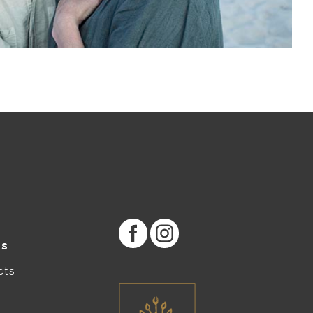
es
cts