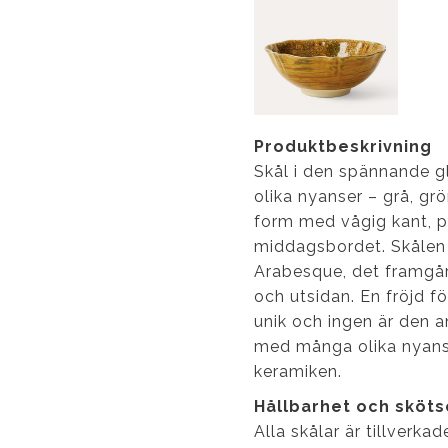
Produktbeskrivning
Skål i den spännande g
olika nyanser – grå, gr
form med vågig kant, 
middagsbordet. Skålen 
Arabesque, det framgår
och utsidan. En fröjd fö
unik och ingen är den a
med många olika nyanse
keramiken.
Hållbarhet och sköts
Alla skålar är tillverka