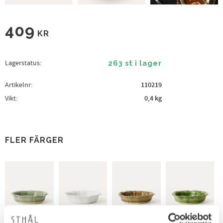
409
KR
Lagerstatus
263 st i lager
Artikelnr
110219
Vikt
0,4 kg
FLER FÄRGER