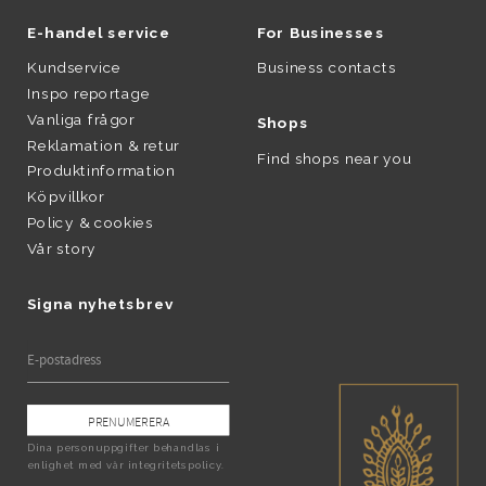
E-handel service
For Businesses
Kundservice
Business contacts
Inspo reportage
Vanliga frågor
Shops
Reklamation & retur
Find shops near you
Produktinformation
Köpvillkor
Policy & cookies
Vår story
Signa nyhetsbrev
PRENUMERERA
Dina personuppgifter behandlas i
enlighet med vår
integritetspolicy
.