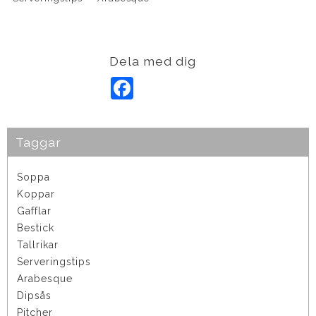
Dela med dig
F
a
c
e
b
o
Taggar
o
k
Soppa
Koppar
Gafflar
Bestick
Tallrikar
Serveringstips
Arabesque
Dipsås
Pitcher