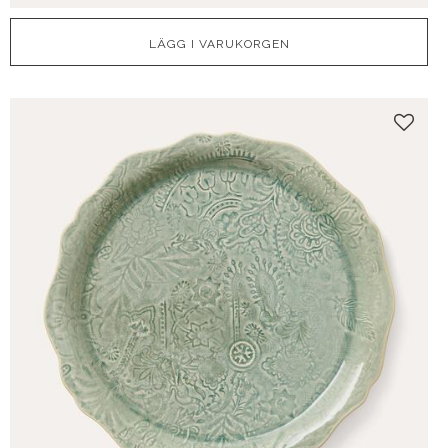
Lägg t