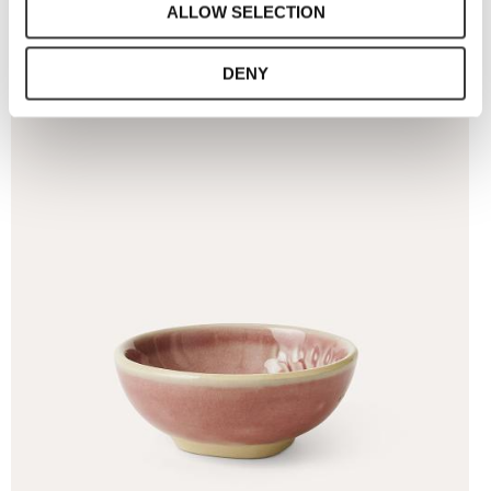
ALLOW SELECTION
DENY
Lägg t