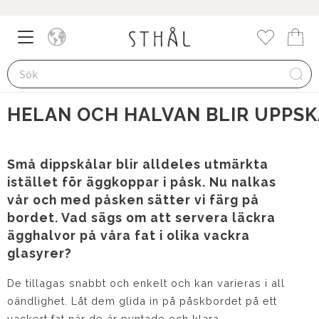
17 mars 2024
Meny
Kund
Favorite
HELAN OCH HALVAN BLIR UPPS
Små dippskålar blir alldeles utmärkta
istället för äggkoppar i påsk. Nu nalkas
vår och med påsken sätter vi färg på
bordet. Vad sägs om att servera läckra
ägghalvor på våra fat i olika vackra
glasyrer?
De tillagas snabbt och enkelt och kan varieras i all
oändlighet. Låt dem glida in på påskbordet på ett
vackert fat när de är pyntade och klara.