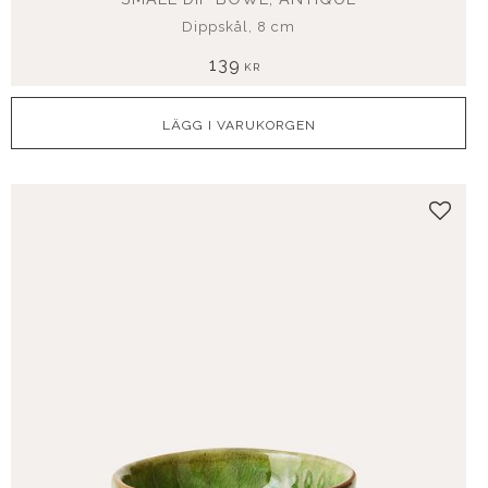
Dippskål, 8 cm
139
KR
Lägg t