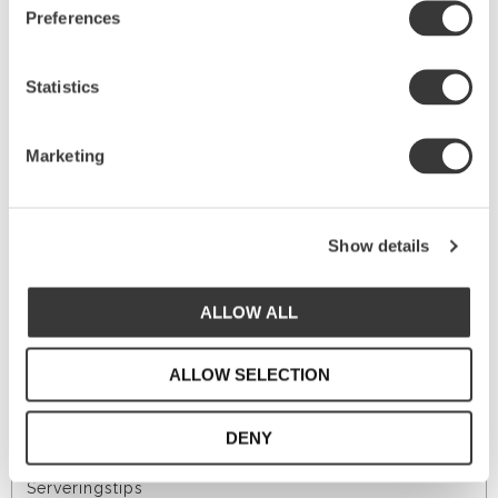
Preferences
Statistics
Marketing
Dela med dig
F
a
c
Show details
e
b
o
Taggar
o
ALLOW ALL
k
Soppa
ALLOW SELECTION
Koppar
Gafflar
Bestick
DENY
Tallrikar
Serveringstips