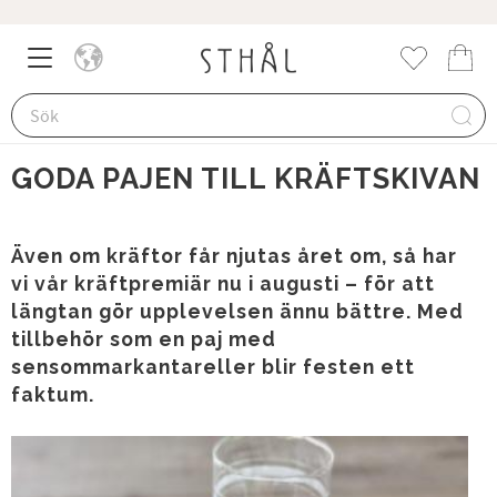
5 augusti 2025
Meny
Kund
Favorite
GODA PAJEN TILL KRÄFTSKIVAN
Även om kräftor får njutas året om, så har
vi vår kräftpremiär nu i augusti – för att
längtan gör upplevelsen ännu bättre. Med
tillbehör som en paj med
sensommarkantareller blir festen ett
faktum.