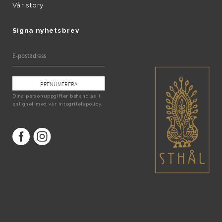
Vår story
Signa nyhetsbrev
PRENUMERERA
Dina personuppgifter behandlas i
enlighet med vår
integritetspolicy
.