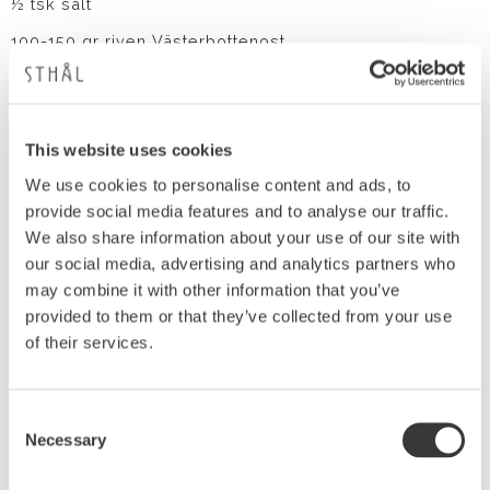
½ tsk salt
100-150 gr riven Västerbottenost
2 ägg
2 dl vispgrädde
This website uses cookies
1 krm svartpeppar
We use cookies to personalise content and ads, to
provide social media features and to analyse our traffic.
Så här gör du
We also share information about your use of our site with
our social media, advertising and analytics partners who
Rör ihop allt till pajskalet. Tryck ut i pajformen.
may combine it with other information that you’ve
Grädda i ugn 175°C i ca 10 minuter.
provided to them or that they’ve collected from your use
of their services.
Hacka lök och ansa svamp. Stek i smöret tills allt fått
fin färg. Fyll pajskalet med den stekta blandningen
och osten. Vispa samman äggstanning och häll över.
Consent
Grädda i ugnen 30-40 min till dess pajen är klar och
Necessary
Selection
fått fin färg. Servera gärna på tallrikar som Amuse
bouche och njut!