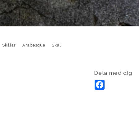
Skålar
Arabesque
Skål
Dela med dig
F
a
c
e
b
o
o
k