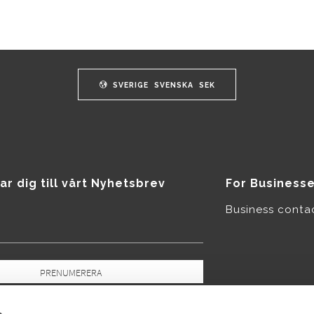
SVERIGE
SVENSKA
SEK
ar dig till vårt Nyhetsbrev
For Business
Business conta
PRENUMERERA
pgifter behandlas i enlighet med vår
icy
.