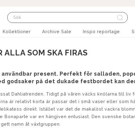
Kollektioner
Archive Sale
Inspo reportage
S
R ALLA SOM SKA FIRAS
n användbar present. Perfekt för salladen, popc
med godsaker på det dukade festbordet kan den
ssat Dahliatrenden. Tidigt på våren väcks knölarna till liv 
rna är relativt korta är passar det i små vaser eller som hä
elikatess direkt. Istället var det de makalöst vackra bl
e Bonaparte var en hängiven entusiast. Den svenske botan
gett namn åt växtgruppen.