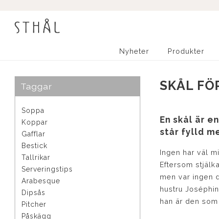
21 maj 2024
Nyheter
Produkter
SKÅL FÖ
Taggar
Soppa
En skål är e
Koppar
står fylld 
Gafflar
Bestick
Ingen har väl mi
Tallrikar
Eftersom stjälka
Serveringstips
men var ingen d
Arabesque
hustru Joséphin
Dipsås
han är den som 
Pitcher
Påskägg