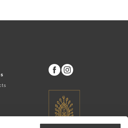
es
cts