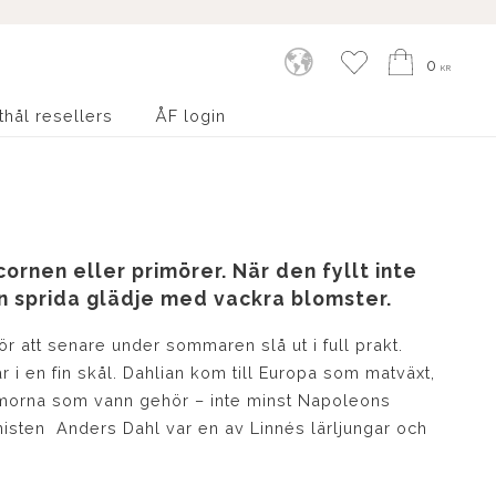
Kundvagn
Favoriter
0
KR
thål resellers
ÅF login
ornen eller primörer. När den fyllt inte
 sprida glädje med vackra blomster.
för att senare under sommaren slå ut i full prakt.
r i en fin skål. Dahlian kom till Europa som matväxt,
ommorna som vann gehör – inte minst Napoleons
isten Anders Dahl var en av Linnés lärljungar och