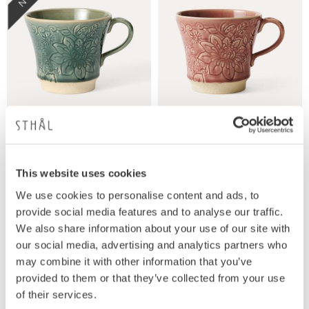
TEA MUG, DUSK
TEA MUG, OLD ROSE
Mugg, 90mm, 35 cl
Mugg, 90mm, 35 cl
449
449
This website uses cookies
KR
KR
We use cookies to personalise content and ads, to
provide social media features and to analyse our traffic.
We also share information about your use of our site with
our social media, advertising and analytics partners who
may combine it with other information that you’ve
Lägg till i favoriter
Lägg
provided to them or that they’ve collected from your use
of their services.