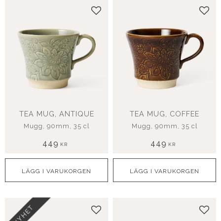
Lägg till i favoriter
Lägg
TEA MUG, ANTIQUE
TEA MUG, COFFEE
Mugg, 90mm, 35 cl
Mugg, 90mm, 35 cl
449
449
KR
KR
NYHET
Lägg till i favoriter
Lägg