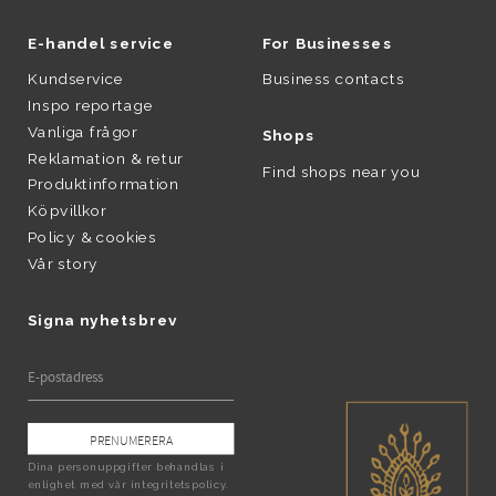
E-handel service
For Businesses
Kundservice
Business contacts
Inspo reportage
Vanliga frågor
Shops
Reklamation & retur
Find shops near you
Produktinformation
Köpvillkor
Policy & cookies
Vår story
Signa nyhetsbrev
PRENUMERERA
Dina personuppgifter behandlas i
enlighet med vår
integritetspolicy
.