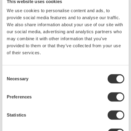
This website uses cookies
We use cookies to personalise content and ads, to
provide social media features and to analyse our traffic.
We also share information about your use of our site with
our social media, advertising and analytics partners who
Produktbeskrivning
may combine it with other information that you’ve
En temugg som du gärna vill ha påfyllning. En
provided to them or that they’ve collected from your use
utmärkt storlek för te men även för kaffeälskaren.
of their services.
Behaglig att hålla i och smakfullt designad.
Mönstret är ur Sthåls serie Arabesque. Muggen är
glaserad i shadow – en elegant ekologisk glasyr i
Consent
mörkt mossgrönt som drar åt svart. Den
Necessary
Selection
kombineras vackert med Sthåls övriga glasyrer.
Hållbarhet och kvalitet
Preferences
Muggen är tillverkad av hållbar vit stengodslera
som glaserats i den ekologiska glasyren shadow.
Statistics
Ugns-, mikro- och diskmaskinssäker.