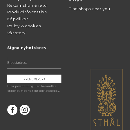
Reklamation & retur
Find shops near you
Produktinformation
Köpvillkor
Policy & cookies
Vår story
Signa nyhetsbrev
PRENUMERERA
Dina personuppgifter behandlas i
enlighet med vår
integritetspolicy
.