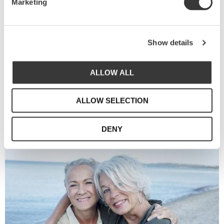
Marketing
En kärlekshistoria
mellan svensk design och
portugisiskt hantverk
Show details
ALLOW ALL
Vi är Sthål - Susanna Theander och Helena
Åkesson-Liedberg.
Två svenska kreativa själar med
ALLOW SELECTION
bakgrund inom illustration, styling och design.
DENY