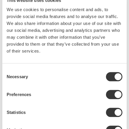
This website uses cookies
Whiskbowl/Vispskål Large
We use cookies to personalise content and ads, to
Alla har sin varit skål att vispa i och den här blir
provide social media features and to analyse our traffic.
snart en trogen vän hos dig i köket. En vispskål är
We also share information about your use of our site with
precis vad det låter som – en sån liten användbar
our social media, advertising and analytics partners who
skål du tar fram när du ska vispa ihop grädde,
may combine it with other information that you’ve
pannkaks- eller våffelsmet. Den står stadigt när du
provided to them or that they’ve collected from your use
vispar och är smidig att hälla ur. Du kommer
of their services.
garanterat att användas till mer än du anar. Snart
blir den en favorit som du alltid räknar med att ha i
köket. Den här vispskålen är i den matta grå/svarta
Consent
glasyren Soot.
Necessary
Selection
Hållbarhet och kvalitet
Rustico är ugns-, mikro- och diskmaskinsäker.
Preferences
Kollektionen är tillverkad av återvunnen
stengodslera. Eftersom leran är återvunnen kan
Statistics
färgen på den skifta.