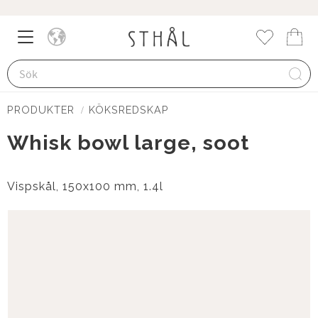
Meny
Kund
Favorite
PRODUKTER
KÖKSREDSKAP
Whisk bowl large, soot
Vispskål, 150x100 mm, 1.4l