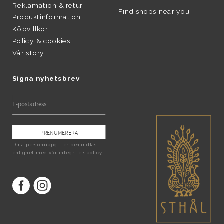
Reklamation & retur
Find shops near you
Produktinformation
Köpvillkor
Policy & cookies
Vår story
Signa nyhetsbrev
PRENUMERERA
Dina personuppgifter behandlas i
enlighet med vår
integritetspolicy
.