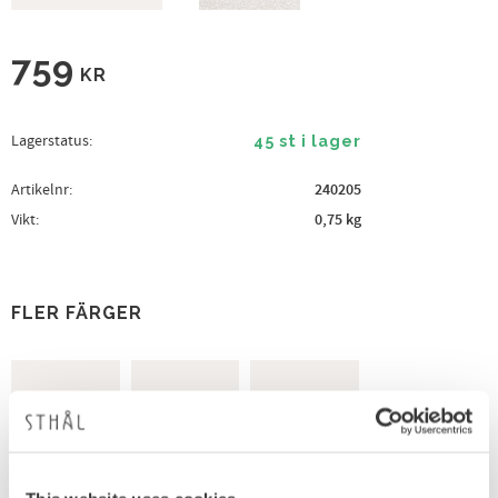
759
KR
Lagerstatus
45 st i lager
Artikelnr
240205
Vikt
0,75 kg
FLER FÄRGER