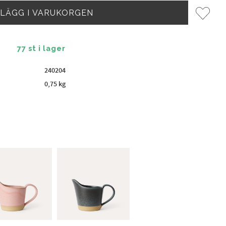
Lägg til
77 st i lager
240204
0,75 kg