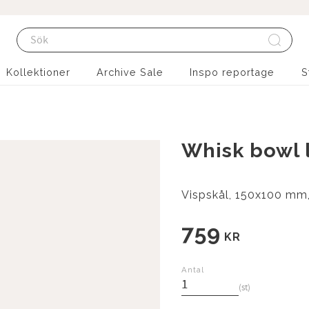
Kollektioner
Archive Sale
Inspo reportage
S
Whisk bowl l
Vispskål, 150x100 mm, 
759
KR
Antal
st