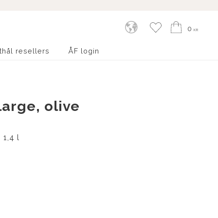
Kundvagn
Favoriter
0
KR
thål resellers
ÅF login
arge, olive
1,4 l