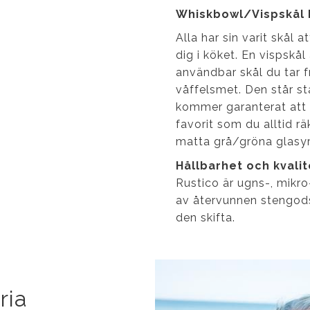
Whiskbowl/Vispskål 
Alla har sin varit skål 
dig i köket. En vispskål
användbar skål du tar f
våffelsmet. Den står sta
kommer garanterat att a
favorit som du alltid rä
matta grå/gröna glasyr
Hållbarhet och kvalit
Rustico är ugns-, mikro
av återvunnen stengods
den skifta.
ria