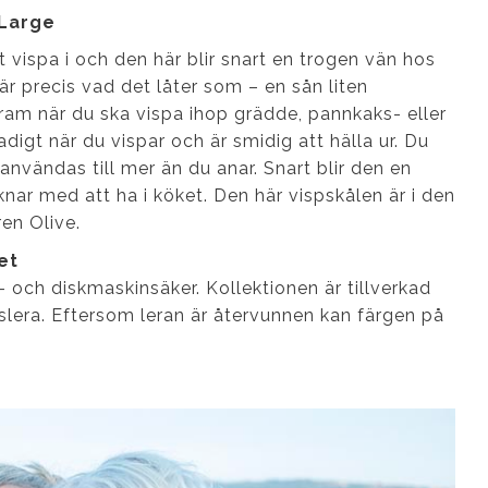
Large
att vispa i och den här blir snart en trogen vän hos
 är precis vad det låter som – en sån liten
ram när du ska vispa ihop grädde, pannkaks- eller
digt när du vispar och är smidig att hälla ur. Du
nvändas till mer än du anar. Snart blir den en
knar med att ha i köket. Den här vispskålen är i den
en Olive.
et
- och diskmaskinsäker. Kollektionen är tillverkad
lera. Eftersom leran är återvunnen kan färgen på