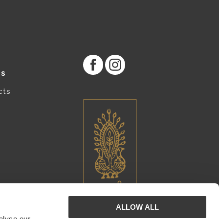
es
cts
ALLOW ALL
alyse our