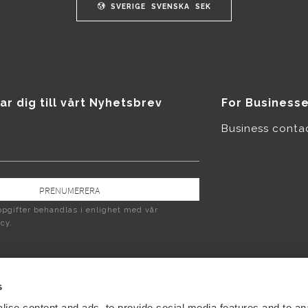
SVERIGE
SVENSKA
SEK
ar dig till vårt Nyhetsbrev
For Business
Business conta
PRENUMERERA
pgifter behandlas i enlighet med vår
icy
.
s
ise content and ads, to provide social media features and to an