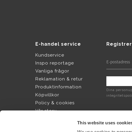
E-handel service
Registrer
Kundservice
Inspo reportage
Vanliga frågor
Reklamation & retur
Produktinformation
Dina personup
Köpvillkor
integritetspol
Policy & cookies
Vår story
Jobba hos Sthål
This website uses cookie
We use cookies to personal