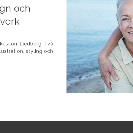
ign och
tverk
Åkesson-Liedberg.
Två
ustration, styling och