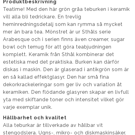
Produktbeskrivning
Teatime! Med den här grön gråa teburken i keramik
vill alla bli tedrickare. En trevlig
heminredningsdetalj som kan rymma så mycket
mer än bara tea. Mönstret är ur Sthåls serie
Arabesque och i serien finns även creamer, sugar
bowl och temug för att göra teabjudningen
komplett. Keramik från Sthål kombinerar det
estetiska med det praktiska. Burken kan därför
diskas i maskin. Den är glaserad i antikgrön som är
en så kallad effektglasyr. Den har små fina
dekorkrackeleringar som ger liv och variation åt
keramiken. Den flödande glasyren skapar en livfull
yta med skiftande toner och intensitet vilket gör
varje exemplar unik.
Hållbarhet och kvalitet
Alla teburkar är tillverkade av hållbar vit
stengodslera. Ugns-, mikro- och diskmaskinsäker.