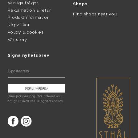
Vanliga frågor
Shops
Reklamation & retur
Find shops near you
Produktinformation
Köpvillkor
Policy & cookies
Vår story
Signa nyhetsbrev
PRENUMERERA
Dina personuppgifter behandlas i
enlighet med vår
integritetspolicy
.