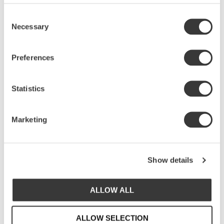
Consent
Necessary
Selection
Preferences
Statistics
RELATERADE PRODUKTER
Marketing
Lägg till i favoriter
Lägg
Show details
ALLOW ALL
ALLOW SELECTION