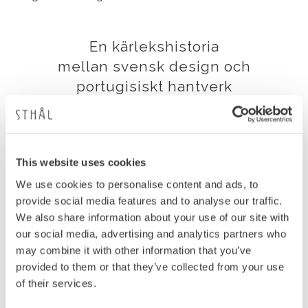
En kärlekshistoria
mellan svensk design och
portugisiskt hantverk
Vi är Sthål - Susanna Theander och Helena
Åkesson-Liedberg.
Två svenska kreativa själar med
This website uses cookies
bakgrund inom illustration, styling och design.
We use cookies to personalise content and ads, to
provide social media features and to analyse our traffic.
We also share information about your use of our site with
our social media, advertising and analytics partners who
may combine it with other information that you’ve
provided to them or that they’ve collected from your use
of their services.