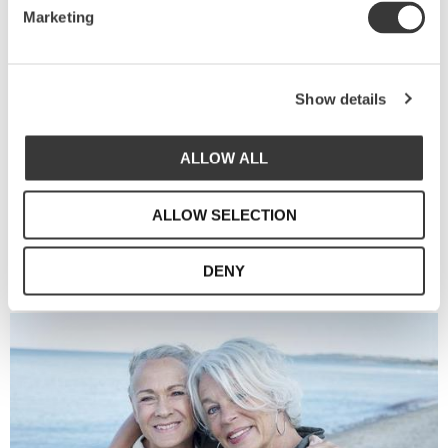
Marketing
En kärlekshistoria
mellan svensk design och
Show details
portugisiskt hantverk
ALLOW ALL
Vi är Sthål - Susanna Theander och Helena
Åkesson-Liedberg.
Två svenska kreativa själar med
ALLOW SELECTION
bakgrund inom illustration, styling och design.
DENY