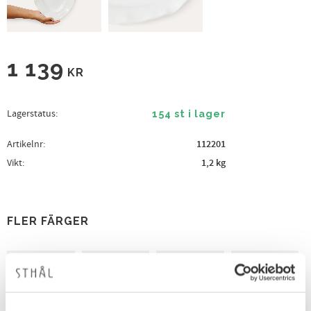
1 139
KR
Lagerstatus
154 st i lager
Artikelnr
112201
Vikt
1,2 kg
FLER FÄRGER