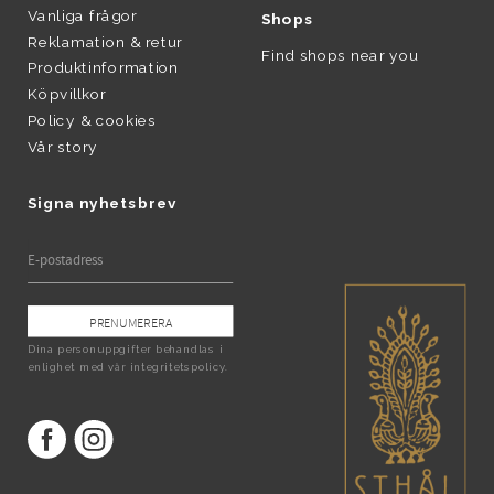
Vanliga frågor
Shops
Reklamation & retur
Find shops near you
Produktinformation
Köpvillkor
Policy & cookies
Vår story
Signa nyhetsbrev
PRENUMERERA
Dina personuppgifter behandlas i
enlighet med vår
integritetspolicy
.