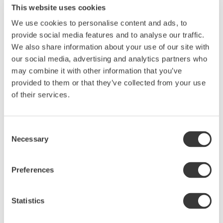
This website uses cookies
Produktbeskrivning
We use cookies to personalise content and ads, to
Stämningshöjande vita uppläggningsfat. Den här
provide social media features and to analyse our traffic.
fantastiska ovala fatet är alltid välkommet. En pigg
We also share information about your use of our site with
glasyr. Var beredd på kärlek vid första ögonkastet.
our social media, advertising and analytics partners who
Det flirtar bra med såväl middagsmat som
may combine it with other information that you’ve
provided to them or that they’ve collected from your use
desserter. Den vackra vita färgen lockar fram det
of their services.
bästa i både värdfolket och gästerna. Glasyren ger
liv åt keramiken med vackra färgvariationer. Inget
fat är det andra likt, men alla väcker samma härliga
Consent
aptit. Fatet är en del av Sthåls keramikserie
Necessary
Selection
Arabesque och passar därför med resten av det
smakfulla sortimentet.
Preferences
Hållbarhet och kvalitet
Alla ovala uppläggningsfat är tillverkade av hållbar
vit stengodslera. Ugns-, mikro- och
Statistics
diskmaskinsäker.