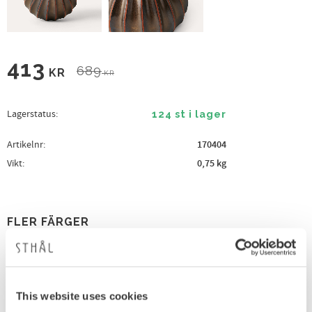
Nedsatt pris:
413
Ordinarie pris:
689
KR
KR
Lagerstatus
124 st i lager
Artikelnr
170404
Vikt
0,75 kg
FLER FÄRGER
40
%
This website uses cookies