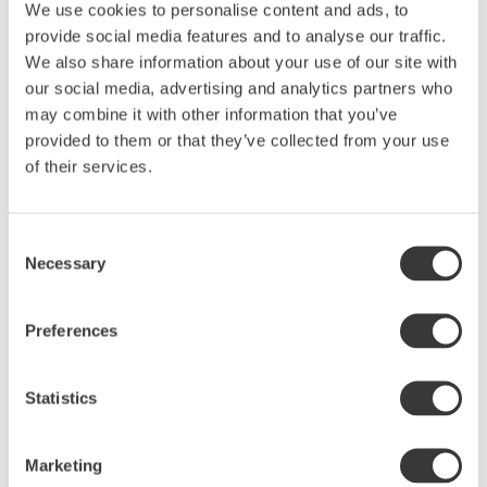
We use cookies to personalise content and ads, to
provide social media features and to analyse our traffic.
Produktbeskrivning
We also share information about your use of our site with
En trygg vas som vilar stadigt överallt. En härlig
our social media, advertising and analytics partners who
rund form som ger blommorna stöd på alla håll.
may combine it with other information that you’ve
Vasen lockar till spännande och kreativa buketter.
provided to them or that they’ve collected from your use
Den är i högbränd terrakottalera som fått en
of their services.
vacker brun/bronsaktig glasyr. Det omsorgsfulla
arbetet med glaseringen gör att åsarna i mönstret
framträder vackert och den fina leran syns igenom.
Consent
Necessary
Glasyren är levande och skiftande till sin karaktär.
Selection
Ingen vas är exakt lik den andra, vilket är charmen
med allt hantverk.
Preferences
Hållbarhet och kvalitet
Tillverkad av högbränd terrakotta.
Statistics
En kärlekshistoria
Marketing