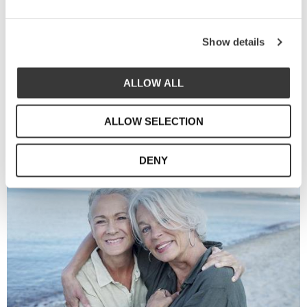
mellan svensk design och
portugisiskt hantverk
Show details
Vi är Sthål - Susanna Theander och Helena
ALLOW ALL
Åkesson-Liedberg.
Två svenska kreativa själar med
bakgrund inom illustration, styling och design.
ALLOW SELECTION
DENY