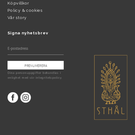
Köpvillkor
Policy & cookies
Vår story
Signa nyhetsbrev
PRENUMERERA
Dina personuppgifter behandlas i
enlighet med vår
integritetspolicy
.