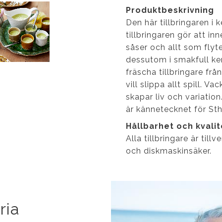
Produktbeskrivning
Den här tillbringaren i k
tillbringaren gör att in
såser och allt som flyte
dessutom i smakfull ke
fräscha tillbringare frå
vill slippa allt spill. V
skapar liv och variatio
är kännetecknet för St
Hållbarhet och kvalit
Alla tillbringare är til
och diskmaskinsäker.
ria