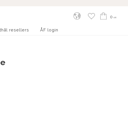
Kundvagn
Favoriter
0
KR
thål resellers
ÅF login
te