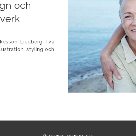
ign och
tverk
Åkesson-Liedberg.
Två
ustration, styling och
SVERIGE
SVENSKA
SEK