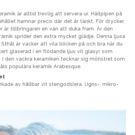
eramik är alltid trevlig att servera ur. Hällpipen på
nehållet hamnar precis där det är tänkt. För drycker,
r är tillbringaren en vän att duka fram. Är den
ramik sprider den extra mycket glädje. Denna ljusa
n Sthål är vacker att vila blicken på och bra när du
ackert glaserad i en flödande ljus vit glasyr som
n. I den vackra keramiken tecknar sig mönstret som
håls populära keramik Arabesque.
et
lverkade av hållbar vit stengodslera. Ugns-, mikro-