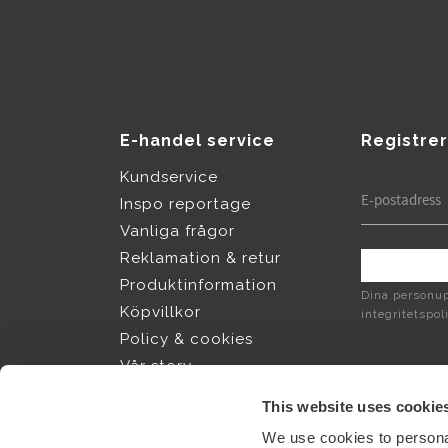
E-handel service
Registrer
Kundservice
Inspo reportage
Vanliga frågor
Reklamation & retur
Produktinformation
Dina personup
Köpvillkor
integritetspol
Policy & cookies
Vår story
Jobba hos Sthål
This website uses cookie
We use cookies to personal