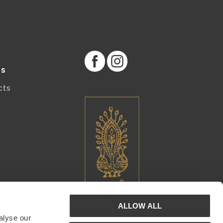
es
cts
ALLOW ALL
alyse our