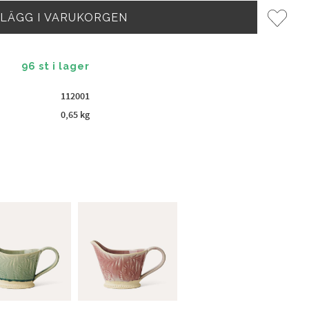
Lägg til
96 st i lager
112001
0,65 kg