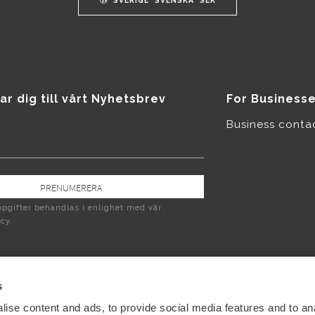
ar dig till vårt Nyhetsbrev
For Business
Business conta
PRENUMERERA
pgifter behandlas i enlighet med vår
icy
.
s
ise content and ads, to provide social media features and to an