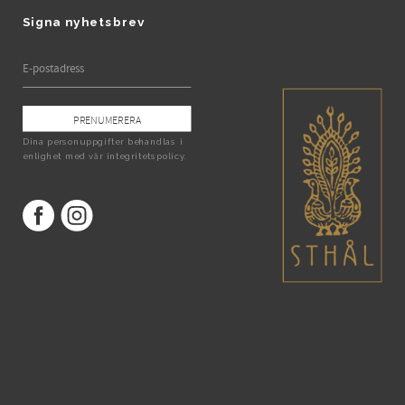
Signa nyhetsbrev
PRENUMERERA
Dina personuppgifter behandlas i
enlighet med vår
integritetspolicy
.