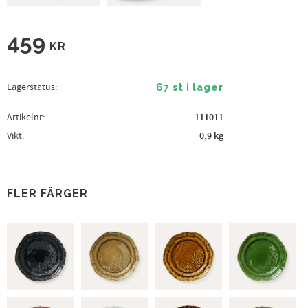
459
KR
Lagerstatus
67 st i lager
Artikelnr
111011
Vikt
0,9 kg
FLER FÄRGER