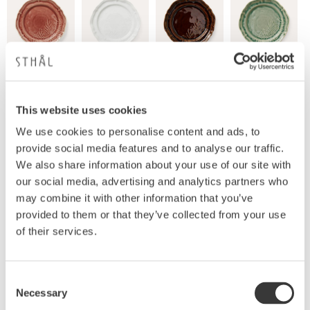
This website uses cookies
We use cookies to personalise content and ads, to
provide social media features and to analyse our traffic.
Produktbeskrivning
We also share information about your use of our site with
Här är tallriken i sjögrässgrönt som gör middagen
our social media, advertising and analytics partners who
till en sann höjdpunkt. Färg och form hamnar i
may combine it with other information that you’ve
blickfånget. Tallriken med den vågiga kanten och
provided to them or that they’ve collected from your use
det vackra mönstret får vara med om många kalas.
of their services.
Den spelar en central roll i serien Arabesque. Sthåls
vackra glasyrer, har alltid fått ett varmt
välkomnande och Seaweed är inget undantag. Den
Consent
har varit en storfavorit sedan den lanserades.
Necessary
Selection
Seaweed är en effektglasyr som ger fina