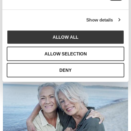
mellan svensk design och
portugisiskt hantverk
Show details
Vi är Sthål - Susanna Theander och Helena
ALLOW ALL
Åkesson-Liedberg.
Två svenska kreativa själar med
bakgrund inom illustration, styling och design.
ALLOW SELECTION
DENY