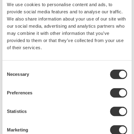
Servering board/Serveringsbräda
We use cookies to personalise content and ads, to
Den vackra organiska formen ger ost- och
provide social media features and to analyse our traffic.
charkbricka och andra delikatesser en vacker
We also share information about your use of our site with
presentation. Elegant och hållbart och användbart
our social media, advertising and analytics partners who
även för grönsaker och frukt. Serveringsbrädan är
may combine it with other information that you’ve
lätt att hålla ren och fräsch, den är smakfull att
provided to them or that they’ve collected from your use
hänga på en krok i köket eller låta stå framme på
of their services.
köksbänken. Den råa leran möter matt glasyr vilket
ger en spännande kontrast. Här ser vi den i den grå
Consent
svarta glasyren Soot.
Necessary
Selection
Hållbarhet och kvalitet
Rustico är ugns-, mikro- och diskmaskinsäker.
Preferences
Kollektionen är tillverkad av återvunnen
stengodslera. Eftersom leran är återvunnen kan
färgen på den skifta.
Statistics
Marketing
En kärlekshistoria