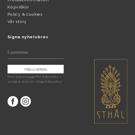
Köpvillkor
Policy & cookies
Vår story
Signa nyhetsbrev
PRENUMERERA
Dina personuppgifter behandlas i
enlighet med vår
integritetspolicy
.