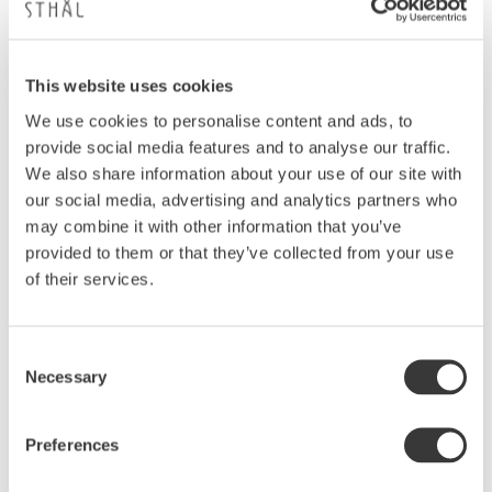
This website uses cookies
We use cookies to personalise content and ads, to
Keramiken kan användas såväl i ugn (max 200
provide social media features and to analyse our traffic.
grader) som i mikrovågsugn samt diskas i
We also share information about your use of our site with
diskmaskin.
our social media, advertising and analytics partners who
may combine it with other information that you’ve
provided to them or that they’ve collected from your use
Du känner igen vår keramik på sigillet i botten.
of their services.
Consent
Necessary
Selection
Preferences